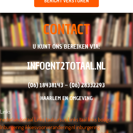
BERICHT VERSTUREN
CONTACT
U KUNT ONS BEREIKEN VIA:
INFO@NT2TOTAAL.NL
(06) 18438143 – (06) 28332293
HAARLEM EN OMGEVING
Links
nederlandsetaal Links
taalcursus Links
taal links boogo
Inburgering
ikkiesvoorverandering.nl
inburgering