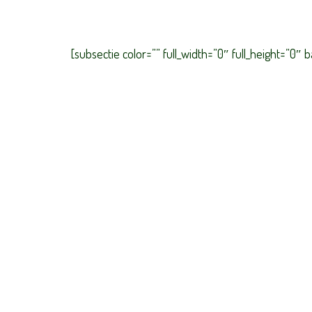
[subsectie color=”” full_width=”0″ full_height=”0
VAN