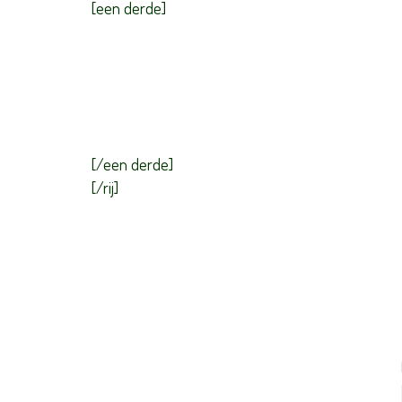
[een derde]
[/een derde]
[/rij]