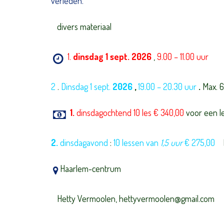
verleden.
divers materiaal
1.
dinsdag 1 sept. 2026
,
9.00 – 11.00 uur
2
.
Dinsdag 1 sept.
2026
,
19.00 – 20.30 uur
.
Max. 6
1.
dinsdagochtend
10 les € 340,00
voor een l
2.
dinsdagavond
:
10 lessen van
1,5 uur
€ 275,00
In
Haarlem-centrum
Hetty Vermoolen, hettyvermoolen@gmail.com