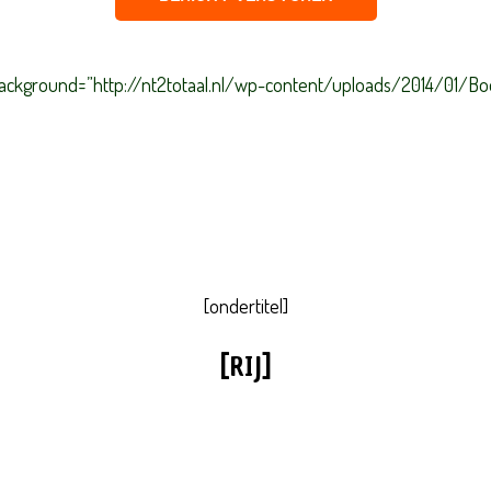
″ background=”http://nt2totaal.nl/wp-content/uploads/2014/01/Book
CONTACT
 NIVEAU A2 NAAR B1 IN HAARLEM-N
[ondertitel]
[RIJ]
U KUNT ONS BEREIKEN VIA:
INFO@NT2TOTAAL.NL